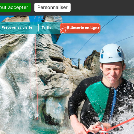
out accepter
Personnaliser
Préparer sa visite
Tarifs
Billeterie en ligne