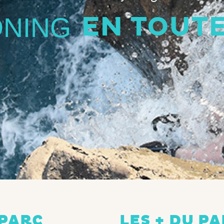
EN TOUTE
ONING
 PARC
LES + DU P