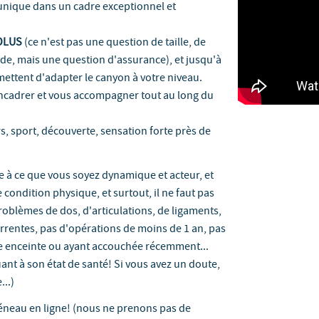
é unique dans un cadre exceptionnel et
OLUS
(ce n'est pas une question de taille, de
de, mais une question d'assurance), et jusqu'à
ettent d'adapter le canyon à votre niveau.
ncadrer et vous accompagner tout au long du
rs, sport, découverte, sensation forte près de
de à ce que vous soyez dynamique et acteur, et
e condition physique, et surtout, il ne faut pas
roblèmes de dos, d'articulations, de ligaments,
rrentes, pas d'opérations de moins de 1 an, pas
e enceinte ou ayant accouchée récemment...
uant à son état de santé! Si vous avez un doute,
...)
créneau en ligne! (nous ne prenons pas de