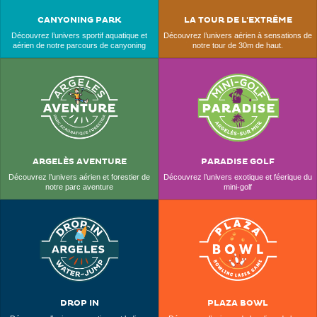
CANYONING PARK
LA TOUR DE L'EXTRÊME
Découvrez l’univers sportif aquatique et
Découvrez l’univers aérien à sensations de
aérien de notre parcours de canyoning
notre tour de 30m de haut.
ARGELÈS AVENTURE
PARADISE GOLF
Découvrez l’univers aérien et forestier de
Découvrez l’univers exotique et féerique du
notre parc aventure
mini-golf
DROP IN
PLAZA BOWL